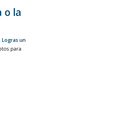
 o la
. Logras un
ptos para