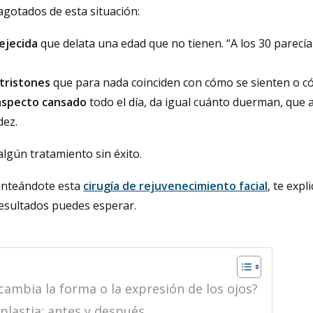
gotados de esta situación:
ejecida
que delata una edad que no tienen. “A los 30 parecía
 tristones
que para nada coinciden con cómo se sienten o c
 aspecto cansado
todo el día, da igual cuánto duerman,
que 
dez.
lgún tratamiento sin éxito.
lanteándote esta
cirugía de rejuvenecimiento facial
, te expl
esultados puedes esperar.
 cambia la forma o la expresión de los ojos?
plastia: antes y después