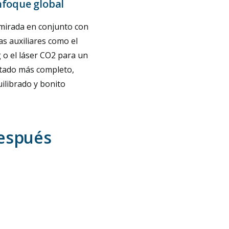
nfoque global
 mirada en conjunto con
as auxiliares como el
ng o el láser CO2 para un
ltado más completo,
ilibrado y bonito
después