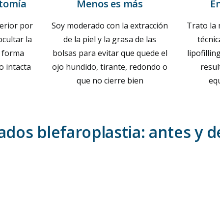
atomía
Menos es más
E
erior por
Soy moderado con la extracción
Trato la
cultar la
de la piel y la grasa de las
técnic
de forma
bolsas para evitar que quede el
lipofilli
o intacta
ojo hundido, tirante, redondo o
resu
que no cierre bien
equ
ados blefaroplastia: antes y 