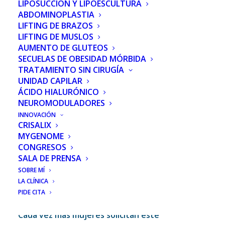
LIPOSUCCIÓN Y LIPOESCULTURA
ABDOMINOPLASTIA
LIFTING DE BRAZOS
LIFTING DE MUSLOS
Recambio de prótesis de mama
, como empezar
AUMENTO DE GLUTEOS
un nuevo capítulo.
SECUELAS DE OBESIDAD MÓRBIDA
TRATAMIENTO SIN CIRUGÍA
Atiendo unos 40 casos al año en Madrid.
UNIDAD CAPILAR
Pacientes que vienen de otros centros por salud o
ÁCIDO HIALURÓNICO
NEUROMODULADORES
estética, a veces hechas polvo, y que tras la
INNOVACIÓN
operación lo dicen.
CRISALIX
MYGENOME
Doctor,
vuelvo a estar
tranquila y feliz
.
CONGRESOS
SALA DE PRENSA
Porque se ven otra vez de maravilla en el espejo.
SOBRE MÍ
Porque sienten su pecho sano de nuevo. Porque
LA CLÍNICA
recuperan su paz mental.
PIDE CITA
Cada vez más mujeres solicitan este