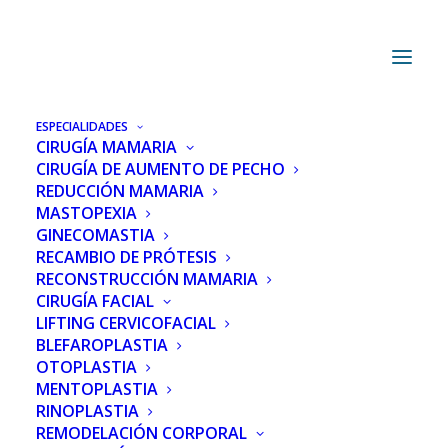
ESPECIALIDADES
CIRUGÍA MAMARIA
Recambio de prótesis mamarias en
CIRUGÍA DE AUMENTO DE PECHO
Madrid
REDUCCIÓN MAMARIA
MASTOPEXIA
¿Problemas con tus
GINECOMASTIA
RECAMBIO DE PRÓTESIS
implantes o no te ves
RECONSTRUCCIÓN MAMARIA
bien?
CIRUGÍA FACIAL
LIFTING CERVICOFACIAL
BLEFAROPLASTIA
OTOPLASTIA
PIDE CITA CON EL DOCTOR
MENTOPLASTIA
RINOPLASTIA
REMODELACIÓN CORPORAL