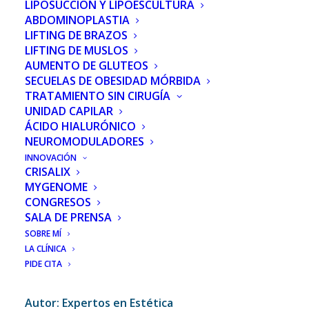
LIPOSUCCIÓN Y LIPOESCULTURA
ABDOMINOPLASTIA
LIFTING DE BRAZOS
LIFTING DE MUSLOS
AUMENTO DE GLUTEOS
SECUELAS DE OBESIDAD MÓRBIDA
TRATAMIENTO SIN CIRUGÍA
UNIDAD CAPILAR
ÁCIDO HIALURÓNICO
NEUROMODULADORES
INNOVACIÓN
CRISALIX
MYGENOME
CONGRESOS
SALA DE PRENSA
Titular:
Cómo quitar las ojeras de manera
SOBRE MÍ
profesional
LA CLÍNICA
Medio:
Revista Expertos en Estética
PIDE CITA
Fecha: 05/2021
Autor: Expertos en Estética