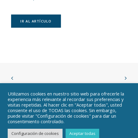
IR AL ARTÍCULO
Utilizamos cookies en nuestro sitio web para ofrecerle la
experiencia más relevante al recordar sus preferencias y
visitas repetidas. Al hacer clic en "Aceptar todas", usted
Dr. Jose María Franco Góngora | 644 04 34 60 |
consiente el uso de TODAS las cookies. Sin embargo,
info@drfrancogongora.com
| C. de Fray Bernardino
puede visitar "Configuración de cookies" para dar un
Sahagún, 9, Chamartín, 28036 Madrid |
doctorfrancogongora.es
consentimiento controlado.
Configuración de cookies
Aceptar todas
Aviso Legal y Política de Privacidad